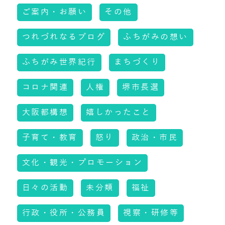
ご案内・お願い
その他
つれづれなるブログ
ふちがみの想い
ふちがみ世界紀行
まちづくり
コロナ関連
人権
堺市長選
大阪都構想
嬉しかったこと
子育て・教育
怒り
政治・市民
文化・観光・プロモーション
日々の活動
未分類
福祉
行政・役所・公務員
視察・研修等