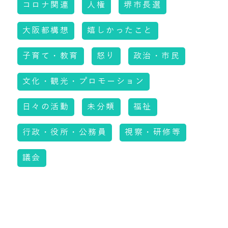
コロナ関連
人権
堺市長選
大阪都構想
嬉しかったこと
子育て・教育
怒り
政治・市民
文化・観光・プロモーション
日々の活動
未分類
福祉
行政・役所・公務員
視察・研修等
議会