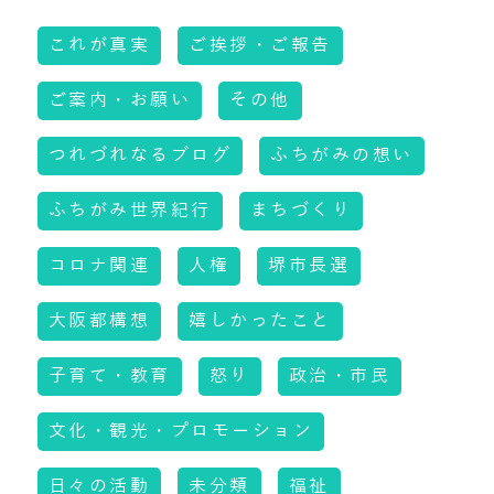
これが真実
ご挨拶・ご報告
ご案内・お願い
その他
つれづれなるブログ
ふちがみの想い
ふちがみ世界紀行
まちづくり
コロナ関連
人権
堺市長選
大阪都構想
嬉しかったこと
子育て・教育
怒り
政治・市民
文化・観光・プロモーション
日々の活動
未分類
福祉