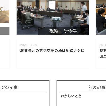
視察・研修等
2021.07.05
201
教育長との意見交換の場は記録ナシに
視
改
次の記事
前の記事
おかしいこと