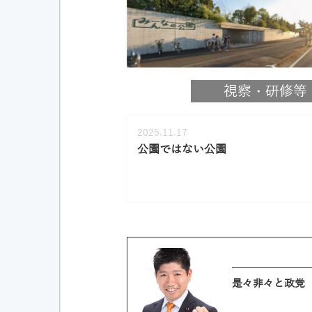
視察・研修等
2025.11.17
公園ではない公園
是々非々と政党