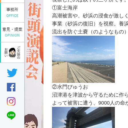
①富士海岸
事務所
高潮被害や、砂浜の浸食が激し
OFFICE
事業（砂浜の復旧）を視察。養
意見・提案
流出を防ぐ土嚢（のようなもの
OPINION
②水門びゅうお
沼津港を津波から守るために作ら
よって被害に遭う、9000人の