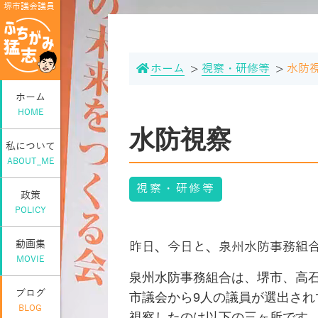
堺市議会議員
ホーム
視察・研修等
水防
ホーム
HOME
水防視察
私について
ABOUT_ME
視察・研修等
政策
POLICY
動画集
昨日、今日と、泉州水防事務組
MOVIE
泉州水防事務組合は、堺市、高
ブログ
市議会から9人の議員が選出さ
BLOG
視察したのは以下の三ヶ所です