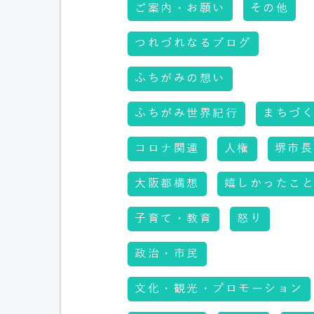
ご案内・お願い
その他
つれづれなるブログ
ふちがみの想い
ふちがみ世界紀行
まちづ
コロナ関連
人権
堺市長
大阪都構想
嬉しかったこ
子育て・教育
怒り
政治・市民
文化・観光・プロモーション