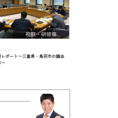
視察・研修等
8.11.24
察レポート～三重県・鳥羽市の議会
革～