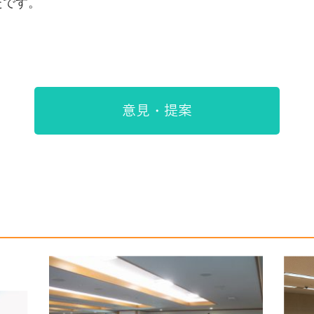
たです。
。
意見・提案