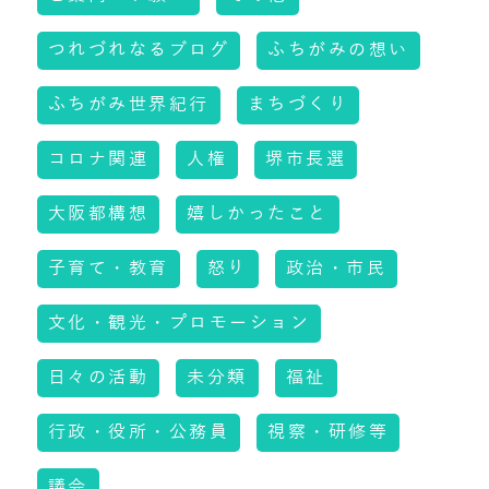
つれづれなるブログ
ふちがみの想い
ふちがみ世界紀行
まちづくり
コロナ関連
人権
堺市長選
大阪都構想
嬉しかったこと
子育て・教育
怒り
政治・市民
文化・観光・プロモーション
日々の活動
未分類
福祉
行政・役所・公務員
視察・研修等
議会