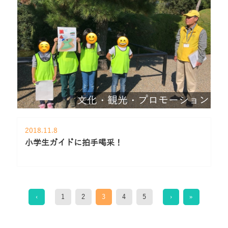
文化・観光・プロモーション
2018.11.8
小学生ガイドに拍手喝采！
‹
1
2
3
4
5
›
»