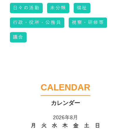
日々の活動
未分類
福祉
行政・役所・公務員
視察・研修等
議会
CALENDAR
2026年8月
月
火
水
木
金
土
日