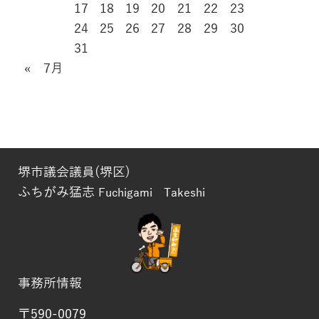
17
18
19
20
21
22
23
24
25
26
27
28
29
30
31
« 7月
堺市議会議員(堺区)
ふちがみ猛志
Fuchigami Takeshi
事務所情報
〒590-0079