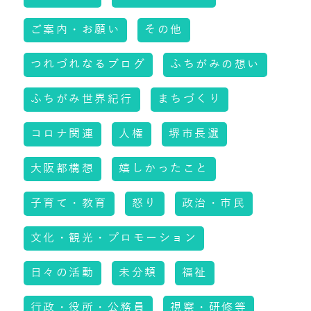
ご案内・お願い
その他
つれづれなるブログ
ふちがみの想い
ふちがみ世界紀行
まちづくり
コロナ関連
人権
堺市長選
大阪都構想
嬉しかったこと
子育て・教育
怒り
政治・市民
文化・観光・プロモーション
日々の活動
未分類
福祉
行政・役所・公務員
視察・研修等