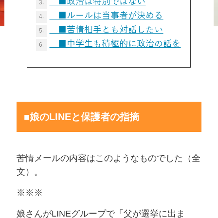
■政治は特別ではない
3.
■ルールは当事者が決める
4.
■苦情相手とも対話したい
5.
■中学生も積極的に政治の話を
6.
■娘のLINEと保護者の指摘
苦情メールの内容はこのようなものでした（全
文）。
※※※
娘さんがLINEグループで「父が選挙に出ま