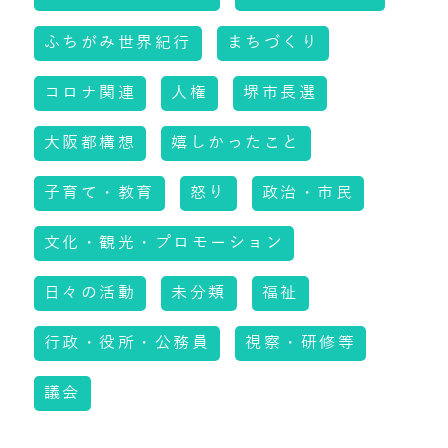
ふちがみ世界紀行
まちづくり
コロナ関連
人権
堺市長選
大阪都構想
嬉しかったこと
子育て・教育
怒り
政治・市民
文化・観光・プロモーション
日々の活動
未分類
福祉
行政・役所・公務員
視察・研修等
議会