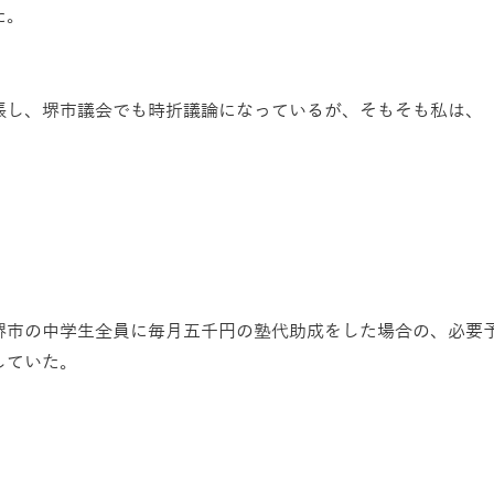
た。
張し、堺市議会でも時折議論になっているが、そもそも私は、
堺市の中学生全員に毎月五千円の塾代助成をした場合の、必要
していた。