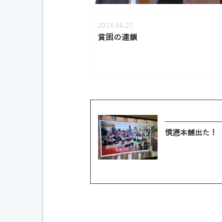
2014.04.27
貧困の連鎖
憤懣本舗出た！