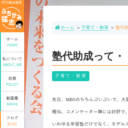
堺市議会議員
ホーム
子育て・教育
塾代
ホーム
HOME
塾代助成って・
私について
ABOUT_ME
子育て・教育
政策
POLICY
動画集
先日、
MBS
のちちんぷいぷいで、大
MOVIE
概ね、コメンテーター陣には好評で
ブログ
いわゆる学習塾だけでなく、モデル
BLOG