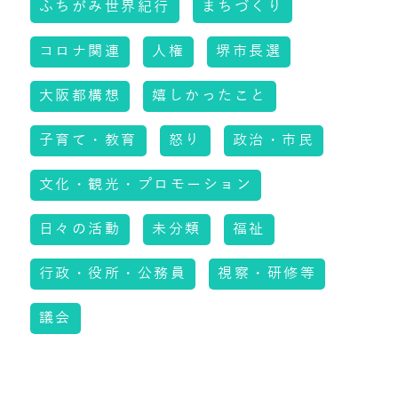
ふちがみ世界紀行
まちづくり
コロナ関連
人権
堺市長選
大阪都構想
嬉しかったこと
子育て・教育
怒り
政治・市民
文化・観光・プロモーション
日々の活動
未分類
福祉
行政・役所・公務員
視察・研修等
議会