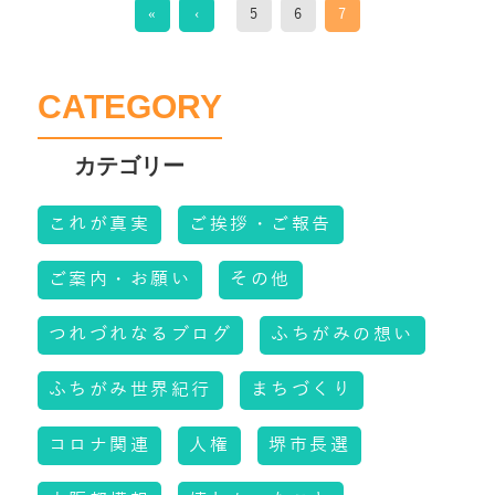
«
‹
5
6
7
CATEGORY
これが真実
ご挨拶・ご報告
ご案内・お願い
その他
つれづれなるブログ
ふちがみの想い
ふちがみ世界紀行
まちづくり
コロナ関連
人権
堺市長選