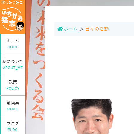
堺市議会議員
ホーム
日々の活動
ホーム
HOME
私について
ABOUT_ME
政策
POLICY
動画集
MOVIE
ブログ
BLOG