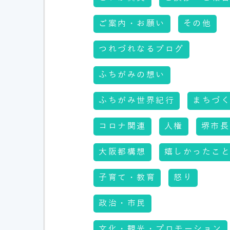
ご案内・お願い
その他
つれづれなるブログ
ふちがみの想い
ふちがみ世界紀行
まちづ
コロナ関連
人権
堺市長
大阪都構想
嬉しかったこ
子育て・教育
怒り
政治・市民
文化・観光・プロモーション