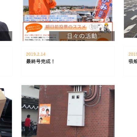
日々の活動
2019.2.14
201
最終号完成！
吸