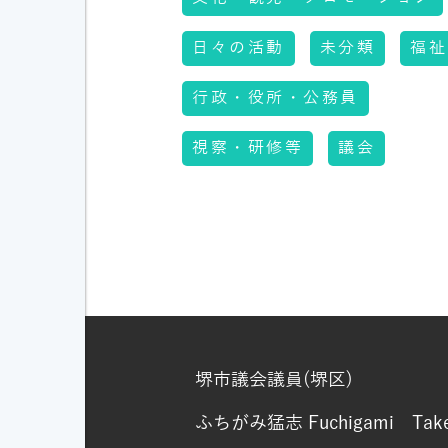
日々の活動
未分類
福祉
行政・役所・公務員
視察・研修等
議会
堺市議会議員(堺区)
ふちがみ猛志
Fuchigami Take