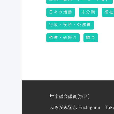
日々の活動
未分類
福祉
行政・役所・公務員
視察・研修等
議会
堺市議会議員(堺区)
ふちがみ猛志
Fuchigami Take