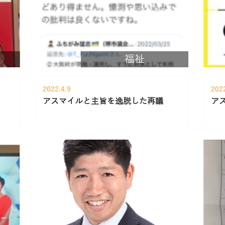
福祉
2022.4.9
202
アスマイルと主旨を逸脱した再議
ア