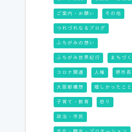
ご案内・お願い
その他
つれづれなるブログ
ふちがみの想い
ふちがみ世界紀行
まちづ
コロナ関連
人権
堺市長
大阪都構想
嬉しかったこ
子育て・教育
怒り
政治・市民
文化・観光・プロモーション