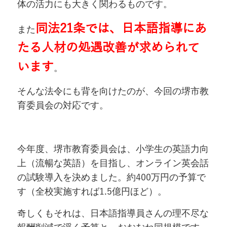
体の活力にも大きく関わるものです。
同法
21
条では、日本語指導にあ
また
たる人材の処遇改善が求められて
います
。
そんな法令にも背を向けたのが、今回の堺市教
育委員会の対応です。
今年度、堺市教育委員会は、小学生の英語力向
上（流暢な英語）を目指し、オンライン英会話
の試験導入を決めました。約
400
万円の予算で
す（全校実施すれば
1.5
億円ほど）。
奇しくもそれは、日本語指導員さんの理不尽な