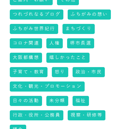
つれづれなるブログ
ふちがみの想い
ふちがみ世界紀行
まちづくり
コロナ関連
人権
堺市長選
大阪都構想
嬉しかったこと
子育て・教育
怒り
政治・市民
文化・観光・プロモーション
日々の活動
未分類
福祉
行政・役所・公務員
視察・研修等