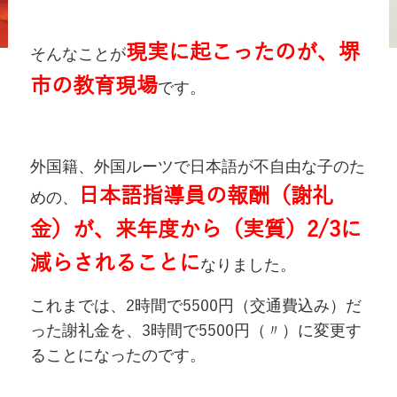
現実に起こったのが、堺
そんなことが
市の教育現場
です。
外国籍、外国ルーツで日本語が不自由な子のた
日本語指導員の報酬（謝礼
めの、
金）が、来年度から（実質）
2/3
に
減らされることに
なりました。
これまでは、
2
時間で
5500
円（交通費込み）だ
った謝礼金を、
3
時間で
5500
円（〃）に変更す
ることになったのです。