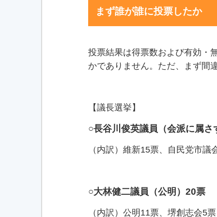
まず誰が誰に投票したか
投票結果は得票数および有効・
かでありません。ただ、まず間
【議長選挙】
○長谷川俊英議員（会派に属さ
（内訳）維新15票、自民党市議
○大林健二議員（公明）20票
（内訳）公明11票、堺創志会5