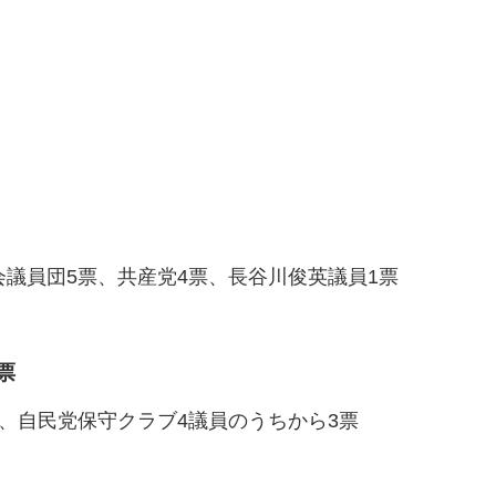
会議員団5票、共産党4票、長谷川俊英議員1票
票
票、自民党保守クラブ4議員のうちから3票