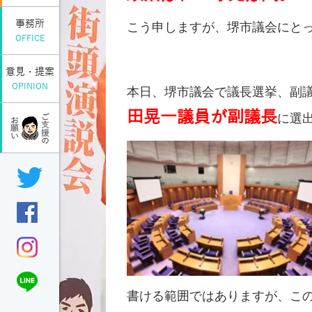
事務所
こう申しますが、堺市議会にと
OFFICE
意見・提案
OPINION
本日、堺市議会で議長選挙、副
田晃一議員が副議長
に選
書ける範囲ではありますが、こ