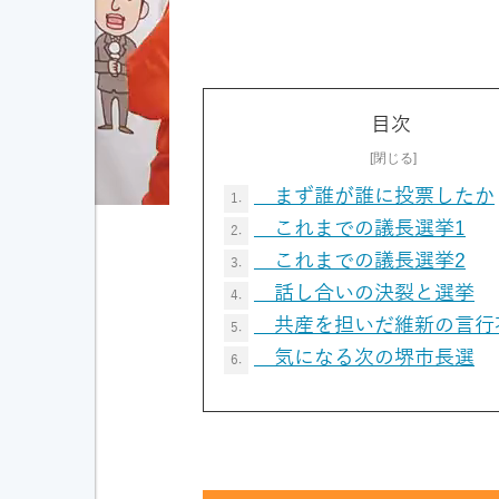
目次
まず誰が誰に投票したか
1.
これまでの議長選挙1
2.
これまでの議長選挙2
3.
話し合いの決裂と選挙
4.
共産を担いだ維新の言行
5.
気になる次の堺市長選
6.