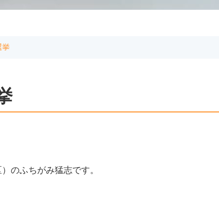
選挙
挙
区）のふちがみ猛志です。