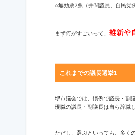
○無効票2票（井関議員、自民党
維新
や
まず何がすごいって、
これまでの議長選挙1
堺市議会では、慣例で議長・副議
現職の議長・副議長は自ら辞職
ただし、選ぶといっても、多く