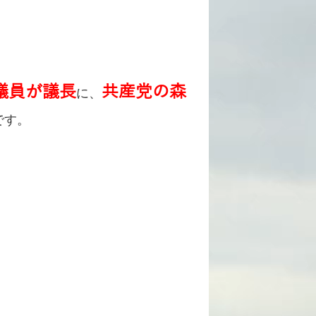
議員が議長
共産党の森
に、
です。