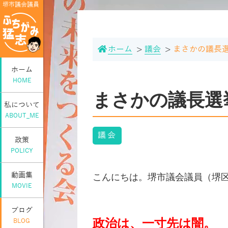
堺市議会議員
ホーム
議会
まさかの議長
ホーム
HOME
まさかの議長選
私について
ABOUT_ME
議会
政策
POLICY
動画集
こんにちは。堺市議会議員（堺
MOVIE
ブログ
政治は、一寸先は闇。
BLOG