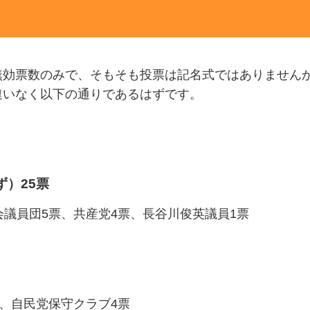
無効票数のみで、そもそも投票は記名式ではありません
違いなく以下の通りであるはずです。
ず）25票
会議員団5票、共産党4票、長谷川俊英議員1票
票、自民党保守クラブ4票