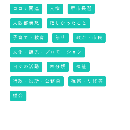
コロナ関連
人権
堺市長選
大阪都構想
嬉しかったこと
子育て・教育
怒り
政治・市民
文化・観光・プロモーション
日々の活動
未分類
福祉
行政・役所・公務員
視察・研修等
議会