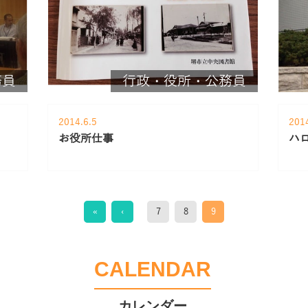
務員
行政・役所・公務員
2014.6.5
201
お役所仕事
ハ
«
‹
7
8
9
CALENDAR