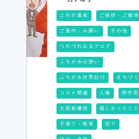
これが真実
ご挨拶・ご報
ご案内・お願い
その他
つれづれなるブログ
ふちがみの想い
ふちがみ世界紀行
まちづ
コロナ関連
人権
堺市長
大阪都構想
嬉しかったこ
子育て・教育
怒り