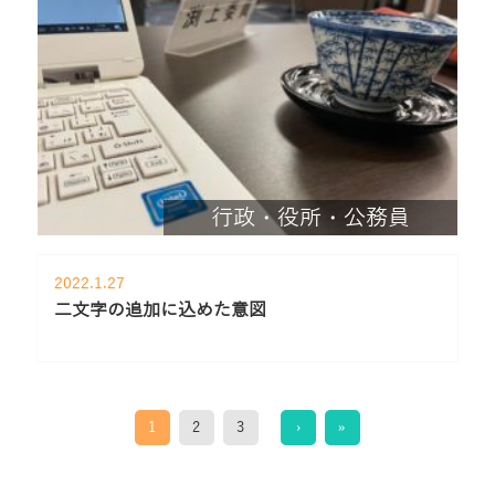
行政・役所・公務員
2022.1.27
二文字の追加に込めた意図
1
2
3
›
»