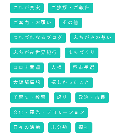
これが真実
ご挨拶・ご報告
ご案内・お願い
その他
つれづれなるブログ
ふちがみの想い
ふちがみ世界紀行
まちづくり
コロナ関連
人権
堺市長選
大阪都構想
嬉しかったこと
子育て・教育
怒り
政治・市民
文化・観光・プロモーション
日々の活動
未分類
福祉